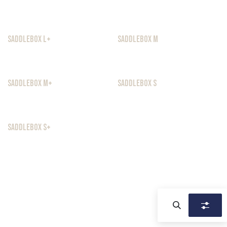
Fermeture à cadenas
Fermeture à cadenas
SaddleBox L+
SaddleBox M
Fermeture à cadenas
SaddleBox M+
SaddleBox S
SaddleBox S+