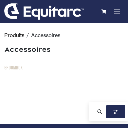
Se rendre au contenu
Produits
Accessoires
Accessoires
Nouveau !
GroomBox