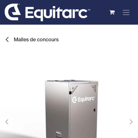
Se rendre au contenu
Malles de concours