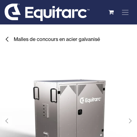
Se rendre au contenu
Malles de concours en acier galvanisé